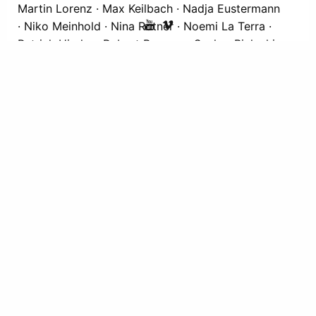
Martin Lorenz · Max Keilbach · Nadja Eustermann
· Niko Meinhold · Nina Rotner · Noemi La Terra ·
Patrick Hirche · Robert Brenner · Sachar Bialecki ·
Samirah Al Amrie · Sarah Kaiser · Sebastian
Hamacher · Silvio Naumann · Sonja Kandels · Sophie
Miller · Stefan Flügel · Stefanie Polster · Steffen Illner
· Thomas Weppel · Till Blumenthal · Till Josa Paar ·
Ulrich Vetter · Zola Mennenöh · Zooey Agro ·
Kontrabass:
Robert Brenner · Steffen Illner
Tonmeister:
Silvio Naumann · Tonassistenz: Markus
Gottschall · Johannes Peters · Tina Laschke ·
Bernfried Runow · Anna Yamamoto ·
Licht &
Photographie:
Stephen ‘Moon’ Mooney · Theo
Lustig · Photos: Stephen ‘Moon’ Mooney (CD +
Booklet Seiten 1, 9, 11, 13, 16/17, 19, 21, 22/23, 24,
28) · Andreas Krause (Booklet Seiten 7, 14/15,
26/27) · Günter Linke (Booklet Seiten 3, 4, 5) ·