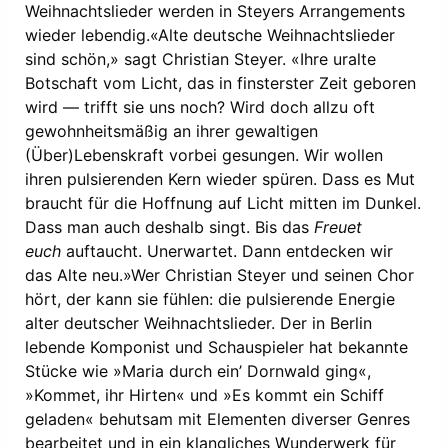
Weihnachtslieder werden in Steyers Arrangements
wieder lebendig.«Alte deutsche Weihnachtslieder
sind schön,» sagt Christian Steyer. «Ihre uralte
Botschaft vom Licht, das in finsterster Zeit geboren
wird — trifft sie uns noch? Wird doch allzu oft
gewohnheitsmäßig an ihrer gewaltigen
(Über)Lebenskraft vorbei gesungen. Wir wollen
ihren pulsierenden Kern wieder spüren. Dass es Mut
braucht für die Hoffnung auf Licht mitten im Dunkel.
Dass man auch deshalb singt. Bis das
Freuet
euch
auftaucht. Unerwartet. Dann entdecken wir
das Alte neu.»Wer Christian Steyer und seinen Chor
hört, der kann sie fühlen: die pulsierende Energie
alter deutscher Weihnachtslieder. Der in Berlin
lebende Komponist und Schauspieler hat bekannte
Stücke wie »Maria durch ein’ Dornwald ging«,
»Kommet, ihr Hirten« und »Es kommt ein Schiff
geladen« behutsam mit Elementen diverser Genres
bearbeitet und in ein klangliches Wunderwerk für