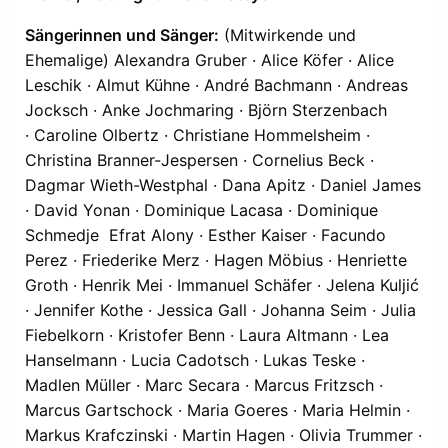
Sängerinnen und Sänger:
(Mitwirkende und
Ehemalige) Alexandra Gruber · Alice Köfer · Alice
Leschik · Almut Kühne · André Bachmann · Andreas
Jocksch · Anke Jochmaring · Björn Sterzenbach
· Caroline Olbertz · Christiane Hommelsheim ·
Christina Branner-Jespersen · Cornelius Beck ·
Dagmar Wieth-Westphal · Dana Apitz · Daniel James
· David Yonan · Dominique Lacasa · Dominique
Schmedje Efrat Alony · Esther Kaiser · Facundo
Perez · Friederike Merz · Hagen Möbius · Henriette
Groth · Henrik Mei · Immanuel Schäfer · Jelena Kuljić
· Jennifer Kothe · Jessica Gall · Johanna Seim · Julia
Fiebelkorn · Kristofer Benn · Laura Altmann · Lea
Hanselmann · Lucia Cadotsch · Lukas Teske ·
Madlen Müller · Marc Secara · Marcus Fritzsch ·
Marcus Gartschock · Maria Goeres · Maria Helmin ·
Markus Krafczinski · Martin Hagen · Olivia Trummer ·