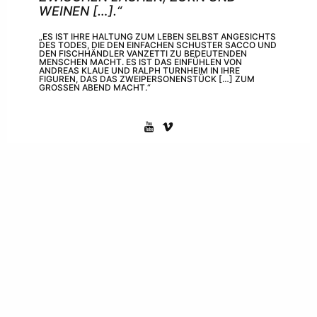
WEINEN […].“
„ES IST IHRE HALTUNG ZUM LEBEN SELBST ANGESICHTS
DES TODES, DIE DEN EINFACHEN SCHUSTER SACCO UND
DEN FISCHHÄNDLER VANZETTI ZU BEDEUTENDEN
MENSCHEN MACHT. ES IST DAS EINFÜHLEN VON
ANDREAS KLAUE UND RALPH TURNHEIM IN IHRE
FIGUREN, DAS DAS ZWEIPERSONENSTÜCK […] ZUM
GROSSEN ABEND MACHT.“
In einem weiteren Premierenbericht zeigt sich die
Rhein-Zeitung von den Darstellern beeindruckt:
„GUTE SCHAUSPIELER DÜRFEN SICH
ALLES ERLAUBEN. SIE DÜRFEN SOGAR
UNGESTRAFT IN PING-PONG-MANIER MIT
DEN GEFÜHLEN IHRER ZUSCHAUER
UMSPRINGEN. […] EINE INSZENIERUNG
AUF SCHMALEN GRAT ZWISCHEN WITZ